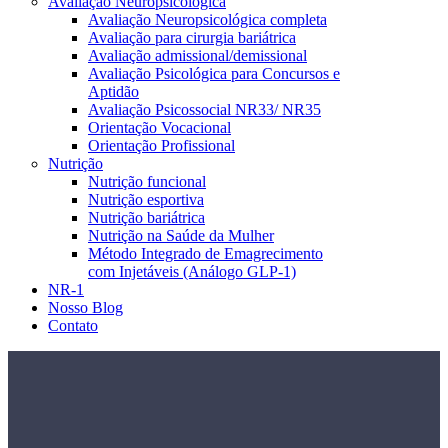
Avaliação Neuropsicológica
Avaliação Neuropsicológica completa
Avaliação para cirurgia bariátrica
Avaliação admissional/demissional
Avaliação Psicológica para Concursos e
Aptidão
Avaliação Psicossocial NR33/ NR35
Orientação Vocacional
Orientação Profissional
Nutrição
Nutrição funcional
Nutrição esportiva
Nutrição bariátrica
Nutrição na Saúde da Mulher
Método Integrado de Emagrecimento
com Injetáveis (Análogo GLP-1)
NR-1
Nosso Blog
Contato