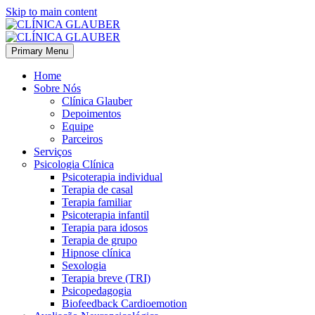
Skip to main content
Primary Menu
Home
Sobre Nós
Clínica Glauber
Depoimentos
Equipe
Parceiros
Serviços
Psicologia Clínica
Psicoterapia individual
Terapia de casal
Terapia familiar
Psicoterapia infantil
Terapia para idosos
Terapia de grupo
Hipnose clínica
Sexologia
Terapia breve (TRI)
Psicopedagogia
Biofeedback Cardioemotion