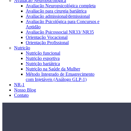
Avaliação Neuropsicológica
Avaliação Neuropsicológica completa
Avaliação para cirurgia bariátrica
Avaliação admissional/demissional
Avaliação Psicológica para Concursos e
Aptidão
Avaliação Psicossocial NR33/ NR35
Orientação Vocacional
Orientação Profissional
Nutrição
Nutrição funcional
Nutrição esportiva
Nutrição bariátrica
Nutrição na Saúde da Mulher
Método Integrado de Emagrecimento
com Injetáveis (Análogo GLP-1)
NR-1
Nosso Blog
Contato