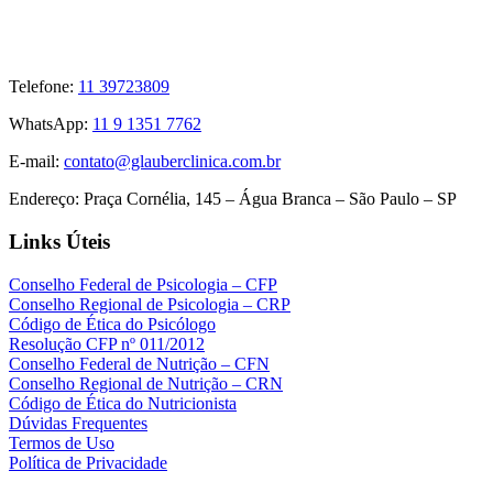
Telefone:
11 39723809
WhatsApp:
11 9 1351 7762
E-mail:
contato@glauberclinica.com.br
Endereço:
Praça Cornélia, 145 – Água Branca – São Paulo – SP
Links Úteis
Conselho Federal de Psicologia – CFP
Conselho Regional de Psicologia – CRP
Código de Ética do Psicólogo
Resolução CFP nº 011/2012
Conselho Federal de Nutrição – CFN
Conselho Regional de Nutrição – CRN
Código de Ética do Nutricionista
Dúvidas Frequentes
Termos de Uso
Política de Privacidade