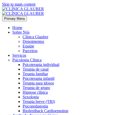
Skip to main content
Primary Menu
Home
Sobre Nós
Clínica Glauber
Depoimentos
Equipe
Parceiros
Serviços
Psicologia Clínica
Psicoterapia individual
Terapia de casal
Terapia familiar
Psicoterapia infantil
Terapia para idosos
Terapia de grupo
Hipnose clínica
Sexologia
Terapia breve (TRI)
Psicopedagogia
Biofeedback Cardioemotion